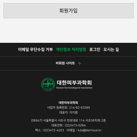
회원가입
이메일 무단수집 거부
개인정보 처리방침
로그인
오시는 길
비회원 사이트
대한피부과학회
사업자 등록번호: 214-82-63589
대표자: 이지범
(06647) 서울특별시 서초구 반포대로 114 서초SR타워 2층
대표전화 : 02)3473-0284
팩스 : 02)3472-4203 이메일 : kda@derma.or.kr