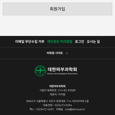
회원가입
이메일 무단수집 거부
개인정보 처리방침
로그인
오시는 길
비회원 사이트
대한피부과학회
사업자 등록번호: 214-82-63589
대표자: 이지범
(06647) 서울특별시 서초구 반포대로 114 서초SR타워 2층
대표전화 : 02)3473-0284
팩스 : 02)3472-4203 이메일 : kda@derma.or.kr