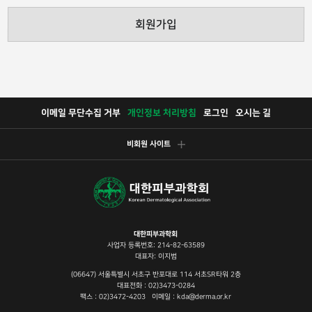
회원가입
이메일 무단수집 거부
개인정보 처리방침
로그인
오시는 길
비회원 사이트
대한피부과학회
사업자 등록번호: 214-82-63589
대표자: 이지범
(06647) 서울특별시 서초구 반포대로 114 서초SR타워 2층
대표전화 : 02)3473-0284
팩스 : 02)3472-4203 이메일 : kda@derma.or.kr