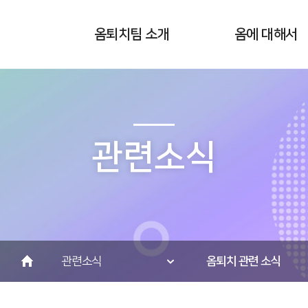
옴퇴치팀 소개
옴에 대해서
인사말
정의 및 원인
증상
진단
관련소식
치료 및 예후
관련소식
옴퇴치 관련 소식