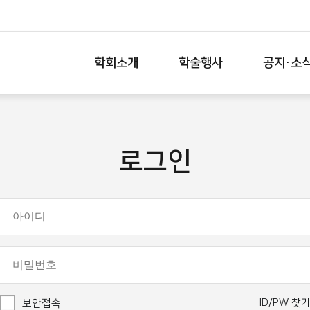
학회소개
학술행사
공지·소
로그인
ID/PW 찾
보안접속