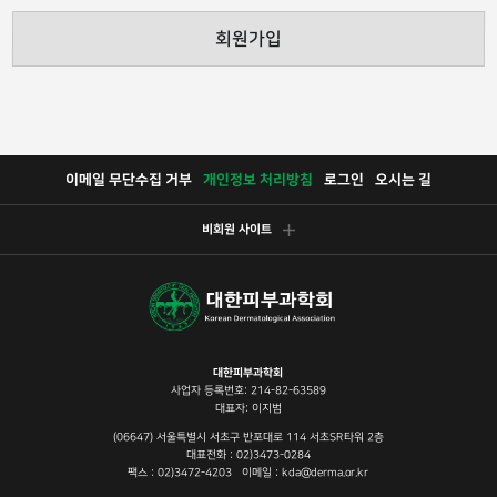
회원가입
이메일 무단수집 거부
개인정보 처리방침
로그인
오시는 길
비회원 사이트
대한피부과학회
사업자 등록번호: 214-82-63589
대표자: 이지범
(06647) 서울특별시 서초구 반포대로 114 서초SR타워 2층
대표전화 : 02)3473-0284
팩스 : 02)3472-4203 이메일 : kda@derma.or.kr