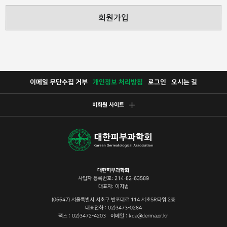
회원가입
이메일 무단수집 거부
개인정보 처리방침
로그인
오시는 길
비회원 사이트
대한피부과학회
사업자 등록번호: 214-82-63589
대표자: 이지범
(06647) 서울특별시 서초구 반포대로 114 서초SR타워 2층
대표전화 : 02)3473-0284
팩스 : 02)3472-4203 이메일 : kda@derma.or.kr